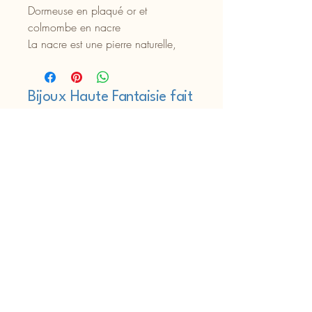
Dormeuse en plaqué or et
colmombe en nacre
La nacre est une pierre naturelle,
chaque pièce est donc unique
La longueur du bijou est de 45mm
Bijoux Haute Fantaisie fait
main à l'atelier à Bordeaux
"Une femme doit être deux choses :
classe et fabuleuse" Coco Chanel
06 22 37 38 12
bijoumic@gmail.com