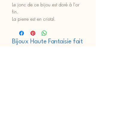
Le jonc de ce bijou est doré à l'or
fin.
La pierre est en cristal.
Choix de la couleur sur mesure :
bleu, noire, vert sapin, rouge
grenat, orange, grise...
Bijoux Haute Fantaisie fait
main à l'atelier à Bordeaux
"Une femme doit être deux choses :
classe et fabuleuse" Coco Chanel
06 22 37 38 12
bijoumic@gmail.com